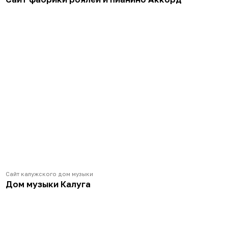
© 2009–2025. Студия Пакманс.
Email
mail@pacmans.ru
Телефон
+7 (930) 754-09-70
Telegram для связи
@Pacmans_studio
Политика конфиденциальност
и
Сайт фабрики роялей и пианино
Старая версия сайта
Сайт фабрики роялей и пианино Аккорд