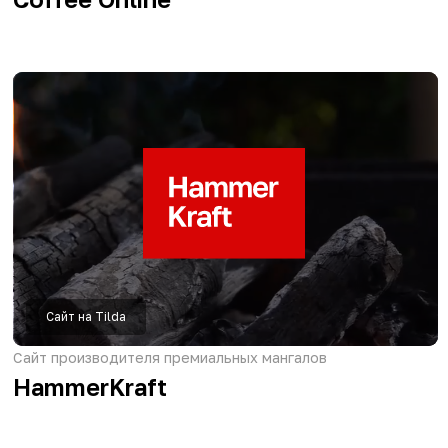
Брендинг
Производство промышленных клеев
Metabent
Бизнес-старт
Экспресс-решение без правок, когда
ограничено время и бюджет для старта.
от 40 000р
от 5 дней
Лендинг
Cайт с продающей структурой и уникальным
дизайном для представления ваших услуг
или товаров
от 60 000р
от 14 дней
Интернет-магазин
Сайт для продажи товаров, услуг или курсов
в виде каталога с системой оплаты и
сервисом доставки
от 80 000р
от 20 дней
Корпоративный сайт
Многостраничный сайт-презентация для