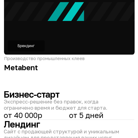
Перезвоните мне
Нажимая кнопку «Перезвоните мне», вы соглашаетесь
с
Политикой конфиденциальности
© 2009–2025. Студия Пакманс.
Email
mail@pacmans.ru
Телефон
+7 (930) 754-09-70
Telegram для связи
@Pacmans_studio
Политика конфиденциальност
и
Старая версия сайта